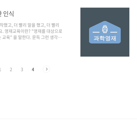
도움을 주는 사회적인 차원 국가의
요하다. 1.영재 판별 이러한 영재교육
한 인식
작했고, 더 빨리 말을 했고, 더 빨리
요. 영재교육이란? "영재를 대상으로
교육" 을 말한다. 문득 그런 생각이
인 영재들의 어머니들은 영재성을 어
능력을 최대한 계발함으로써 영재성이
족시켜 행복을 추구할 권리를 보장해
둔 어머니들은 어떠한 부분들을 영재성
그렇다면 먼저 영재교육..
1
2
3
4