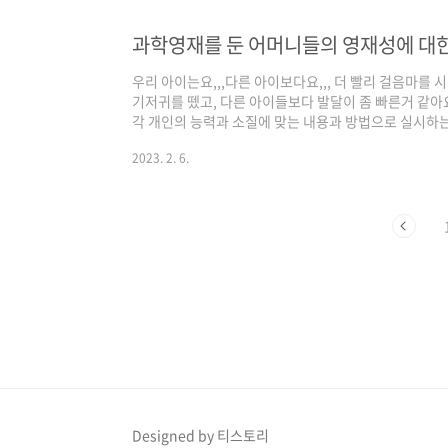
삶의 질을 개선하고 현대사회의 문제점들을 해결하도록 
발전과 번영의 원동력이 될 수 있는 국가적 차원에서 필
과학영재를 둔 어머니들의 영재성에 대
은 영재..
우리 아이는요,,,다른 아이보다요,,, 더 빨리 걸음마를 시
기저귀를 뗐고, 다른 아이들보다 발달이 좀 빠른거 같아
각 개인의 능력과 소질에 맞는 내용과 방법으로 실시하는 
들었다. 과학영재를 둔, 소위 과학영재교육원에 재학중
2023. 2. 6.
떻게 인식하고 있을까? 하는 생각이다. 영재들의 잼재
발현될 수 있도록 도와주고 그들의 자아실현 욕구를 충
주어야 한다(조석희, 1996). "그렇다면 과학영재를 
으로 인식하여 어떠한 부분을 계발해 주려고 했을까? " 
Designed by 티스토리