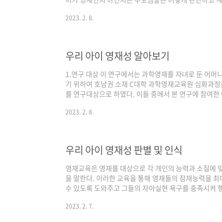
경우는 아이의 다양한 활동과 좋아하는 분야에서 찾아볼
2023. 2. 8.
하나에도 혹시나 하는 마음이 생기기도 하지요. 특히 아
바라보면 생각하게 됩니다. 1.영재성 인식 단어 본 연
재성에 대해 어떤 인식을 하고 있는지를 확인하기 위해
사용하는 언어를 분석하였다. 그들이 사용하는 언어는 
우리 아이 영재성 알아보기
었고, 영..
1.연구 대상 이 연구에서는 과학영재를 자녀로 둔 어머
기 위하여 호남권 소재 C대학 과학영재교육원 심화과정
를 연구대상으로 하였다. 이들 중에서 본 연구에 참여한
중등 과학영재반에 32명이었다. 2.분석 프레임 인간들
2023. 2. 8.
일정한 방법이나 분석틀이 정해져 있는 것이 아니라 연
근할 수 있다(임청환, 2008). 이 연구에서는 과학영재
하고 있는 구조적 특성을 알아보기 위해 인지적 분석 프
머니들의 영재성에 대한 인식을 알아보기 위한 분석 프레임
우리 아이 영재성 판별 및 인식
영재교육은 영재를 대상으로 각 개인의 능력과 소질에 
을 말한다. 이러한 교육을 통해 영재들의 잠재능력을 
수 있도록 도와주고 그들의 자아실현 욕구를 충족시켜 
한다. 즉 영재교육은 영재들에게 탁월한 잠재능력을 계
2023. 2. 7.
이룰 수 있도록 학습기회를 제공해 주려는 개인적인 차원
간이 아니라 부가가치의 새로운 지식을 창출해 낼 수 